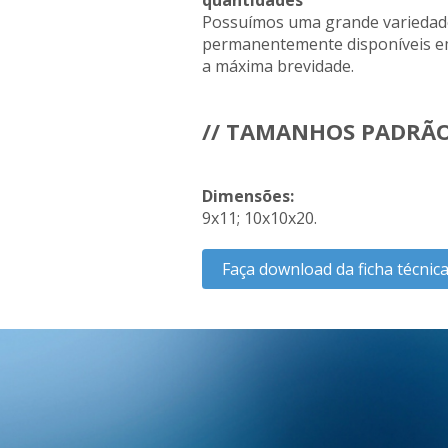
quantidades
Possuímos uma grande variedad
permanentemente disponíveis e
a máxima brevidade.
// TAMANHOS PADRÃ
Dimensões:
9x11; 10x10x20.
Faça download da ficha técnic