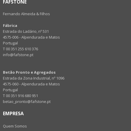
FAFSTONE
Fernando Almeida & Filhos
Fábrica
Estrada do Ladário, nº 531
4575-006 - Alpendurada e Matos
Portugal
T 00 351 255 610 376
info@fafstone.pt
Betão Pronto e Agregados
Estrada da Zona Industrial, nº 1096
4575-060 - Alpendurada e Matos
Portugal
T 00 351 916 680 951
betao_pronto@fafstone.pt
EMPRESA
Quem Somos