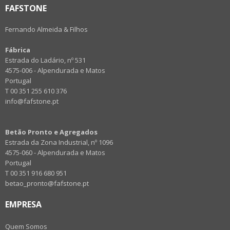
FAFSTONE
Fernando Almeida & Filhos
Fábrica
Estrada do Ladário, nº 531
4575-006 - Alpendurada e Matos
Portugal
T 00 351 255 610 376
info@fafstone.pt
Betão Pronto e Agregados
Estrada da Zona Industrial, nº 1096
4575-060 - Alpendurada e Matos
Portugal
T 00 351 916 680 951
betao_pronto@fafstone.pt
EMPRESA
Quem Somos