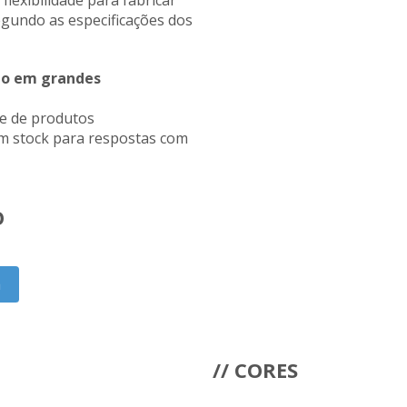
flexibilidade para fabricar
gundo as especificações dos
mo em grandes
e de produtos
m stock para respostas com
O
a
// CORES