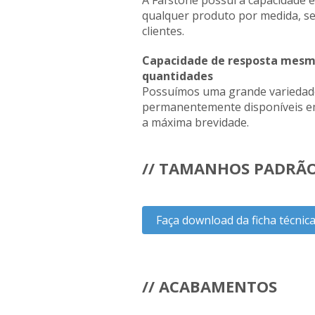
A Fafstone possui a capacidade e 
qualquer produto por medida, se
clientes.
Capacidade de resposta mes
quantidades
Possuímos uma grande variedad
permanentemente disponíveis e
a máxima brevidade.
// TAMANHOS PADRÃ
Faça download da ficha técnic
// ACABAMENTOS