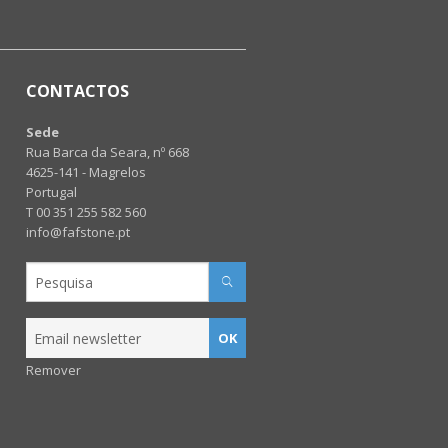
CONTACTOS
Sede
Rua Barca da Seara, nº 668
4625-141 - Magrelos
Portugal
T 00 351 255 582 560
info@fafstone.pt
OK
Remover