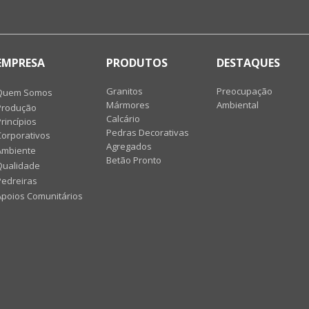
EMPRESA
PRODUTOS
DESTAQUES
Granitos
Preocupação
Quem Somos
Mármores
Ambiental
Produção
Calcário
rincípios
Pedras Decorativas
Corporativos
Agregados
Ambiente
Betão Pronto
Qualidade
Pedreiras
Apoios Comunitários