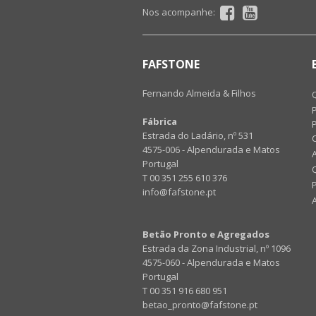
Nos acompanhe:
FAFSTONE
Fernando Almeida & Filhos
Fábrica
P
Estrada do Ladário, nº 531
4575-006 - Alpendurada e Matos
Portugal
T 00 351 255 610 376
info@fafstone.pt
Betão Pronto e Agregados
Estrada da Zona Industrial, nº 1096
4575-060 - Alpendurada e Matos
Portugal
T 00 351 916 680 951
betao_pronto@fafstone.pt