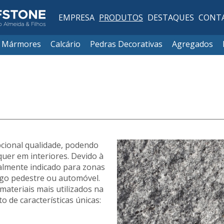
EMPRESA
PRODUTOS
DESTAQUES
CONT
Mármores
Calcário
Pedras Decorativas
Agregados
pcional qualidade, podendo
quer em interiores. Devido à
ialmente indicado para zonas
fego pedestre ou automóvel.
ateriais mais utilizados na
 de características únicas: