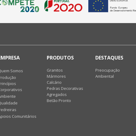
EMPRESA
PRODUTOS
DESTAQUES
Granitos
Preocupação
Quem Somos
Mármores
Ambiental
Produção
Calcário
rincípios
Pedras Decorativas
Corporativos
Agregados
Ambiente
Betão Pronto
Qualidade
Pedreiras
Apoios Comunitários