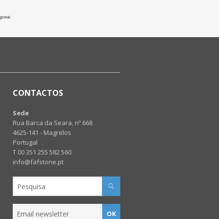
CONTACTOS
Sede
Rua Barca da Seara, nº 668
4625-141 - Magrelos
Portugal
T 00 351 255 582 560
info@fafstone.pt
OK